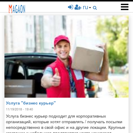
Перейти
ru
к
основному
содержанию
Услуга "бизнес курьер"
11/19/2018 - 19:40
Услуга бизнес курьер подходит для корпоративных
организаций, которые хотят отправлять / получать посылки
непосредственно в свой офис и на другие локации. Крупные
компании и небольшие предприятия часто нанимают