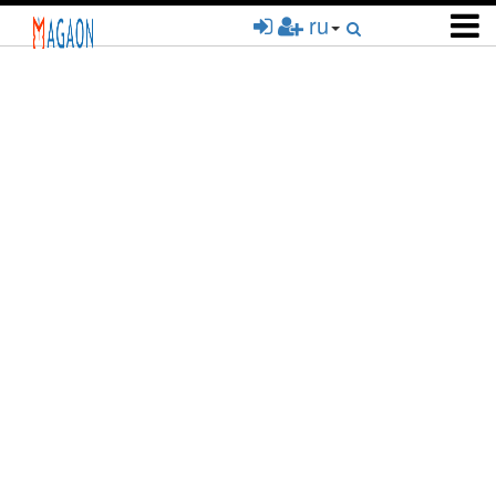
Перейти
ru
к
основному
содержанию