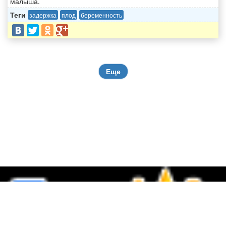
малыша.
Теги
задержка
плод
беременность
Еще