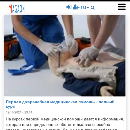
Перейти
ru
к
основному
содержанию
Первая доврачебная медицинская помощь - полный
курс
12/10/2021 - 23:14
На курсах первой медицинской помощи дается информация,
которая при определенных обстоятельствах способна
спасать человеческие жизни. Да, у нас в стране работают