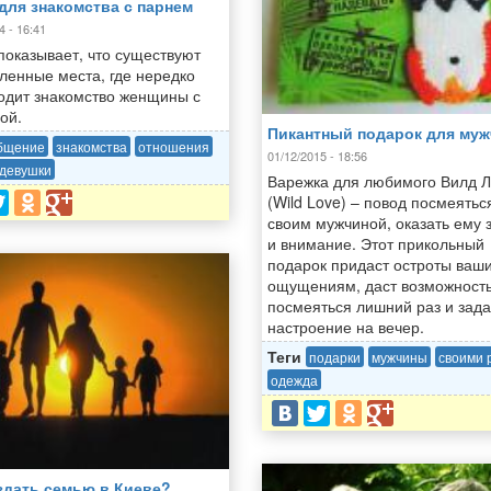
для знакомства с парнем
4 - 16:41
показывает, что существуют
ленные места, где нередко
одит знакомство женщины с
ой.
Пикантный подарок для му
бщение
знакомства
отношения
01/12/2015 - 18:56
девушки
Варежка для любимого Вилд 
(Wild Love) – повод посмеятьс
своим мужчиной, оказать ему 
и внимание. Этот прикольный
подарок придаст остроты ваш
ощущениям, даст возможност
посмеяться лишний раз и зада
настроение на вечер.
Теги
подарки
мужчины
своими 
одежда
здать семью в Киеве?