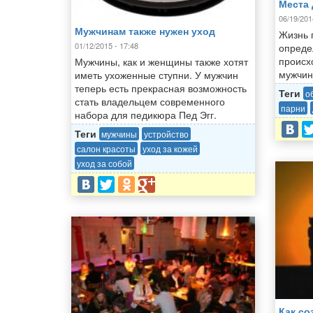
Места 
06/19/201
Мужчинам также нужен уход
Жизнь 
01/12/2015 - 17:48
опреде
происх
Мужчины, как и женщины также хотят
мужчин
иметь ухоженные ступни. У мужчин
теперь есть прекрасная возможность
Теги
о
стать владельцем современного
парни
набора для педикюра Пед Эгг.
Теги
мужчины
устройство
салон красоты
уход за кожей
уход за собой
Как со