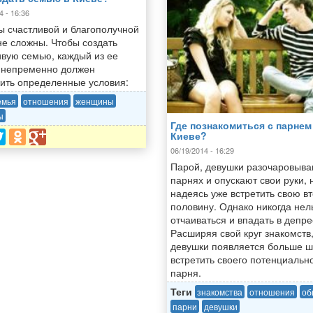
4 - 16:36
ы счастливой и благополучной
не сложны. Чтобы создать
ивую семью, каждый из ее
 непременно должен
ить определенные условия:
емья
отношения
женщины
ы
Где познакомиться с парнем
Киеве?
06/19/2014 - 16:29
Парой, девушки разочаровыва
парнях и опускают свои руки, 
надеясь уже встретить свою в
половину. Однако никогда нел
отчаиваться и впадать в депр
Расширяя свой круг знакомств,
девушки появляется больше 
встретить своего потенциальн
парня.
Теги
знакомства
отношения
об
парни
девушки