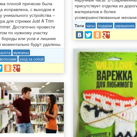
ма плохой прически была
присутствует отделка из дорог
да исправлена, с выходом в
материалов и более
у уникального устройства –
усовершенствованные механи
ра для стрижки Just A Trim
Теги
часы
подарки
украшения
immer. Достаточно провести
том по нужному участку
, бороды или усов и лишние
и моментально будут удалены.
расота
мужчины
 волосами
уход за собой