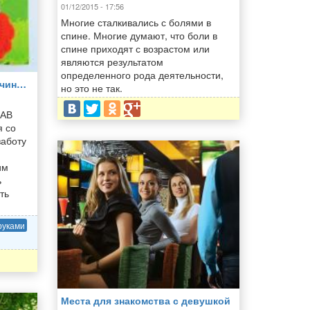
01/12/2015 - 17:56
Многие сталкивались с болями в
спине. Многие думают, что боли в
спине приходят с возрастом или
являются результатом
определенного рода деятельности,
жчин…
но это не так.
ЛАВ
я со
заботу
им
ь
ть
руками
Места для знакомства с девушкой