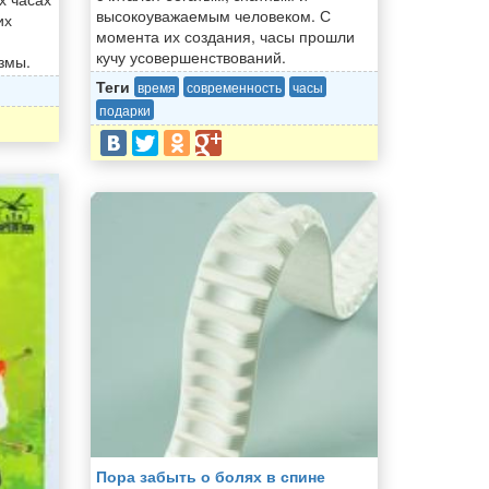
высокоуважаемым человеком. С
их
момента их создания, часы прошли
кучу усовершенствований.
змы.
Теги
время
современность
часы
подарки
Пора забыть о болях в спине