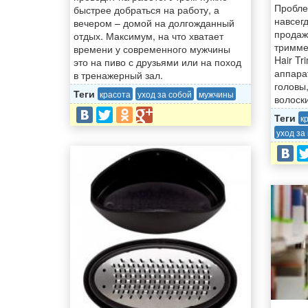
Пробле
быстрее добраться на работу, а
навсег
вечером – домой на долгожданный
продаж
отдых. Максимум, на что хватает
тримме
времени у современного мужчины
Hair Tr
это на пиво с друзьями или на поход
аппара
в тренажерный зал.
головы
Теги
красота
уход за собой
мужчины
волоск
Теги
к
уход за