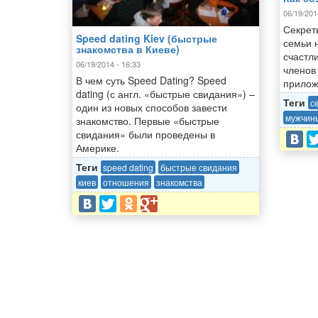
06/19/201
Секрет
Speed dating Kiev (быстрые
семьи 
знакомства в Киеве)
счастл
06/19/2014 - 16:33
членов
В чем суть Speed Dating? Speed
прилож
dating (с англ. «быстрые свидания») –
Теги
с
один из новых способов завести
мужчин
знакомство. Первые «быстрые
свидания» были проведены в
Америке.
Теги
speed dating
быстрые свидания
киев
отношения
знакомства