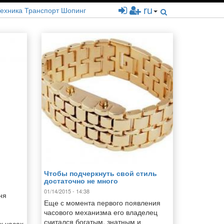
ru
ехника
Транспорт
Шопинг
Чтобы подчеркнуть свой стиль
достаточно не много
01/14/2015 - 14:38
ня
Еще с момента первого появления
и
часового механизма его владелец
считался богатым, знатным и
х часах