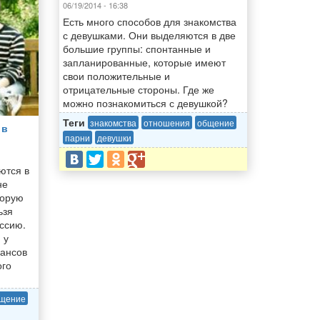
06/19/2014 - 16:38
Есть много способов для знакомства
с девушками. Они выделяются в две
большие группы: спонтанные и
запланированные, которые имеют
свои положительные и
отрицательные стороны. Где же
можно познакомиться с девушкой?
Теги
знакомства
отношения
общение
 в
парни
девушки
ются в
не
торую
ьзя
ессию.
 у
шансов
ого
щение