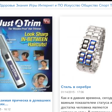
Здоровье
Знания
Игры
Интернет и ПО
Искусство
Общество
Спорт
Т
Стиль в серебре
01/14/2015 - 17:06
Как и в давние времена, сегод
зимая прическа в домашних
важным показателем статуса 
иях…
достатка человека являются
5 - 16:12
наручные часы. В современны