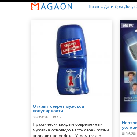
Перейти
Бизнес
Дети
Дом
Досуг
к
основному
содержанию
Открыт секрет мужской
популярности
02/02/2015 - 13:15
Неотра
Практически каждый современный
услов
мужчина основную часть своей жизни
01/16/201
проводит на работе. Утром нужно