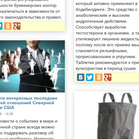
который активно применяют в
ьности букмекерских контор
бодибилдинге. Это средство с
различаться в зависимости от
анаболическим и высоким
го законодательства и правил.
андрогенным действием.
Способствует выработке
тестостерона в организме, а т
утилизирует лишнюю жидкость
поэтому после его приема м
становятся рельефными,
прорисованными и упругими.
Таблетки рекомендуются к пр
культуристам в период сушки.
ти интересных последние
тей отношений Северной
 и США
8 - 12:39
новости о событиях в мире и
енной стране всегда можно
о поддержать разговор об
ьных проблемах. Непросто