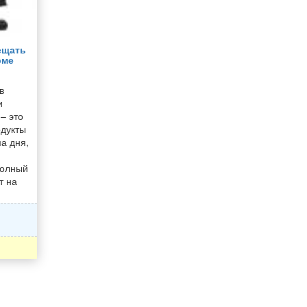
ещать
рме
в
и
– это
одукты
а дня,
,
полный
т на