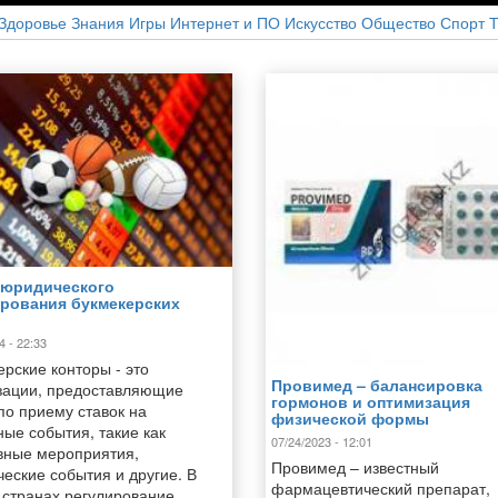
Здоровье
Знания
Игры
Интернет и ПО
Искусство
Общество
Спорт
Т
 юридического
рования букмекерских
4 - 22:33
ерские конторы - это
Провимед – балансировка
зации, предоставляющие
гормонов и оптимизация
по приему ставок на
физической формы
ные события, такие как
07/24/2023 - 12:01
вные мероприятия,
Провимед – известный
ческие события и другие. В
фармацевтический препарат,
 странах регулирование