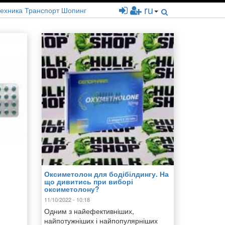
ru
ехника
Транспорт
Шопинг
Оксиметолон для бодібілдингу. На
що дивитись при виборі
оксиметолону?
11/10/2022 - 10:18
Одним з найефективніших,
найпотужніших і найпопулярніших