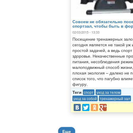
Совсем не обязательно пос
спортзал, чтобы быть в фо
02/03/2015 - 13:33
Посещение тренажерных зало
сегодня является не такой уж 
простой задачей, а ведь спорт 
здоровье. Некачественные пр
питания, несоблюдения режим
малоподвижный способ жизни
плохая экология – далеко не 
список того, что пагубно влияе
фигуру.
Теги
спорт
уход за телом
уход за собой
тренажерный зал
Еще