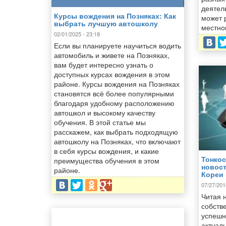
деятел
Курсы вождения на Позняках: Как
может 
выбрать лучшую автошколу
местно
02/01/2025 - 23:18
Если вы планируете научиться водить
автомобиль и живете на Позняках,
вам будет интересно узнать о
доступных курсах вождения в этом
районе. Курсы вождения на Позняках
становятся всё более популярными
благодаря удобному расположению
автошкол и высокому качеству
обучения. В этой статье мы
расскажем, как выбрать подходящую
автошколу на Позняках, что включают
в себя курсы вождения, и какие
Тонкос
преимущества обучения в этом
новос
районе.
Кореи
07/27/201
Читая 
собств
успешн
актуал