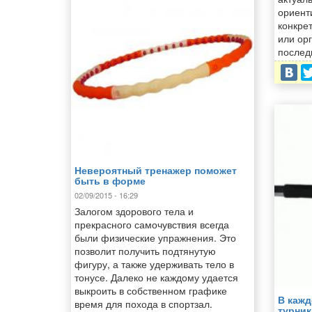
ориент
конкре
или ор
послед
Невероятный тренажер поможет
быть в форме
02/09/2015 - 16:29
Залогом здорового тела и
прекрасного самочувствия всегда
были физические упражнения. Это
позволит получить подтянутую
фигуру, а также удерживать тело в
тонусе. Далеко не каждому удается
выкроить в собственном графике
В кажд
время для похода в спортзал.
турник