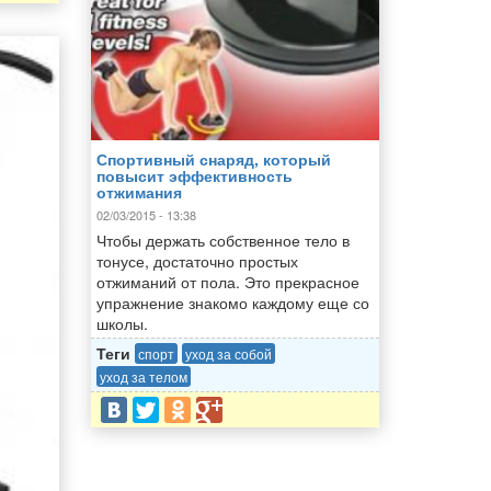
Спортивный снаряд, который
повысит эффективность
отжимания
02/03/2015 - 13:38
Чтобы держать собственное тело в
тонусе, достаточно простых
отжиманий от пола. Это прекрасное
упражнение знакомо каждому еще со
школы.
Теги
спорт
уход за собой
уход за телом