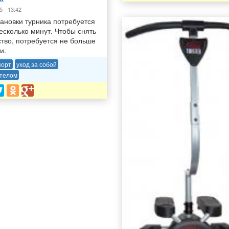
5 - 13:42
тановки турника потребуется
есколько минут. Чтобы снять
ство, потребуется не больше
и.
порт
уход за собой
 телом