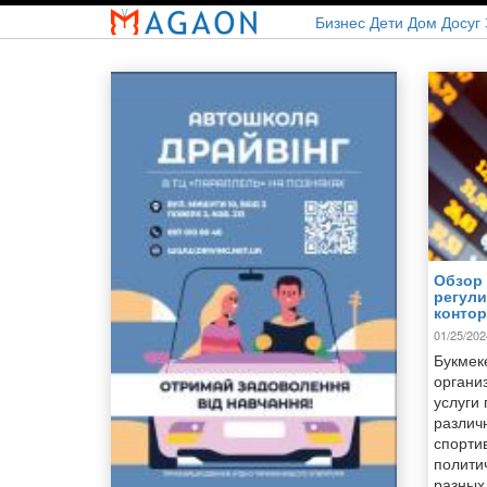
Перейти
Бизнес
Дети
Дом
Досуг
к
основному
содержанию
Обзор
регули
контор
01/25/202
Букмек
органи
услуги 
различ
спорти
полити
разных