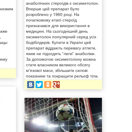
анаболічних стероїдів є оксиметолон.
 низким
Вперше цей препарат було
розроблено у 1960 році. На
початковому етапі стероїд
призначався для використання в
акже
медицині. На сьогоднішній день
,
оксиметолон популярний серед усіх
ышцы
бодібілдерів. Купити в Україні цей
препарат віддають перевагу атлети,
яким не підходять “легкі” анаболіки.
иему
За допомогою оксиметолону можна
стати власником великого обсягу
м'язової маси, збільшити силові
показники та покращити рельєф тіла.