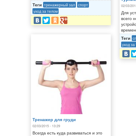
Теги
тренажерный зал
спорт
02/03/201
уход за телом
Для ус
всего н
устрой
времен
Теги
с
уход за
Тренажер для груди
02/03/2015 - 13:29
Всегда есть куда развиваться и это