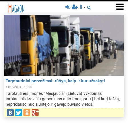
Pereiti
lt
į
pagrindinį
turinį
Tarptautiniai pervežimai: rūšys, kaip ir kur užsakyti
11/16/2021 - 13:14
Tarptautinės įmonės “Mesjaucia” (Lietuva) vykdomas
tarptautinis krovinių gabenimas auto transportu į bet kurį tašką,
nepriklauso nuo siuntėjo ir gavėjo buvimo vietos.