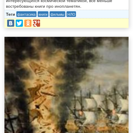
интересующихся космической тематикой, все меньше
востребованы книги про инопланетян.
Теги
фантасика
книги
фильмы
НЛО