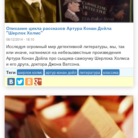
Описание цикла рассказов Артура Конан Дойла
"Шерлок Холмс"
06/12/2014 - 18:10
Исследуя огромный мир детективной литературы, мы, так
или иначе, наткнемся на небезызвестные произведения
Артура Конан Дойла про сыщика-самоучку Шерлока Холмса
и его друга, доктора Джона Ватсона.
Теги
шерлок холмс
артур конан дойл
литература
классика