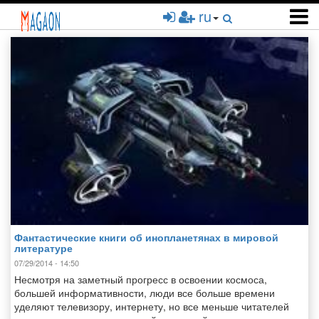
Перейти
ru
к
основному
содержанию
Фантастические книги об инопланетянах в мировой
литературе
07/29/2014 - 14:50
Несмотря на заметный прогресс в освоении космоса,
большей информативности, люди все больше времени
уделяют телевизору, интернету, но все меньше читателей