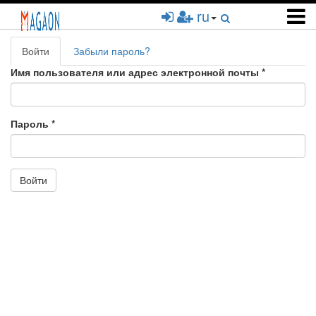
Перейти
ru
к
основному
Главные
содержанию
Войти
(активная
Забыли пароль?
вкладки
вкладка)
Имя пользователя или адрес электронной почты
*
Пароль
*
Войти